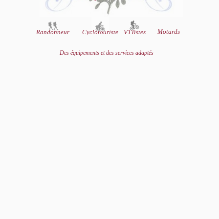
Motards
VTTistes
Randonneur
Cyclotouriste
....
s
s
Des équipements et des services adaptés